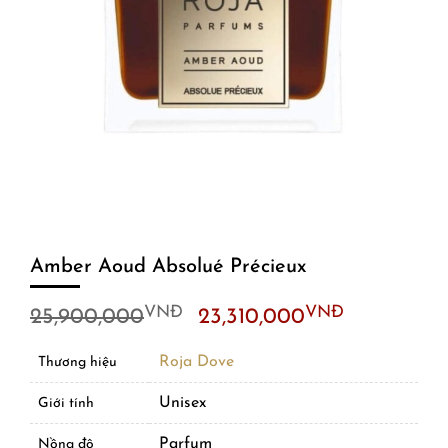
Amber Aoud Absolué Précieux
Original
Current
VNĐ
VNĐ
25,900,000
23,310,000
price
price
was:
is:
Roja Dove
Thương hiệu
25,900,000VNĐ.
23,310,0
Unisex
Giới tính
Parfum
Nồng độ