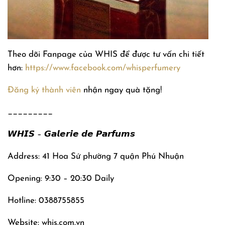
Theo dõi Fanpage của WHIS để được tư vấn chi tiết
hơn:
https://www.facebook.com/whisperfumery
Đăng ký thành viên
nhận ngay quà tặng!
_________
𝙒𝙃𝙄𝙎 – 𝙂𝙖𝙡𝙚𝙧𝙞𝙚 𝙙𝙚 𝙋𝙖𝙧𝙛𝙪𝙢𝙨
Address: 41 Hoa Sứ phường 7 quận Phú Nhuận
Opening: 9:30 – 20:30 Daily
Hotline: 0388755855
Website: whis.com.vn