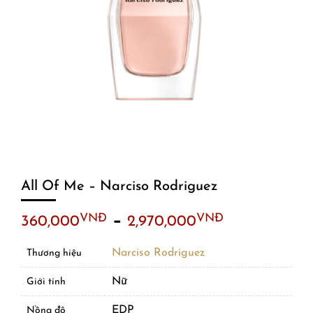
All Of Me – Narciso Rodriguez
–
VNĐ
VNĐ
360,000
2,970,000
Narciso Rodriguez
Thương hiệu
Nữ
Giới tính
EDP
Nồng độ