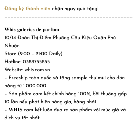
Đăng ký thành viên
nhận ngay quà tặng!
___________________________________________
𝐖𝐡𝐢𝐬 𝐠𝐚𝐥𝐞𝐫𝐢𝐞𝐬 𝐝𝐞 𝐩𝐚𝐫𝐟𝐮𝐦
10/14 Đoàn Thị Điểm Phường Cầu Kiệu Quận Phú
Nhuận
Store (9:00 – 21:00 Daily)
Hotline: 0388755855
Website: whis.com.vn
– Freeship toàn quốc và tặng sample thử mùi cho đơn
hàng từ 1.000.000
– Sản phẩm cam kết chính hãng 100%, bồi thường gấp
10 lần nếu phát hiện hàng giả, hàng nhái.
– 𝐖𝐇𝐈𝐒 cam kết luôn đưa ra sản phẩm với mức giá và
dịch vụ tốt nhất.