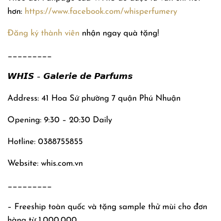
hơn:
https://www.facebook.com/whisperfumery
Đăng ký thành viên
nhận ngay quà tặng!
_________
𝙒𝙃𝙄𝙎 – 𝙂𝙖𝙡𝙚𝙧𝙞𝙚 𝙙𝙚 𝙋𝙖𝙧𝙛𝙪𝙢𝙨
Address: 41 Hoa Sứ phường 7 quận Phú Nhuận
Opening: 9:30 – 20:30 Daily
Hotline: 0388755855
Website: whis.com.vn
_________
– Freeship toàn quốc và tặng sample thử mùi cho đơn
hàng từ 1.000.000