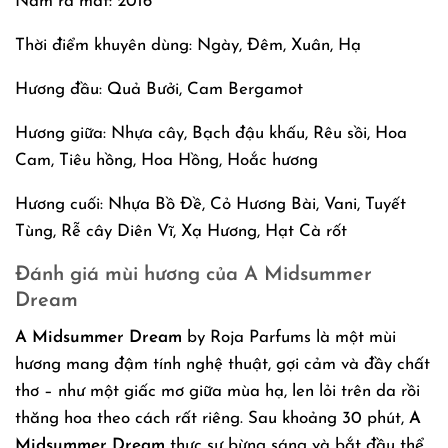
Năm ra mắt: 2016
Thời điểm khuyên dùng: Ngày, Đêm, Xuân, Hạ
Hương đầu: Quả Bưởi, Cam Bergamot
Hương giữa: Nhựa cây, Bạch đậu khấu, Rêu sồi, Hoa
Cam, Tiêu hồng, Hoa Hồng, Hoắc hương
Hương cuối: Nhựa Bồ Đề, Cỏ Hương Bài, Vani, Tuyết
Tùng, Rễ cây Diên Vĩ, Xạ Hương, Hạt Cà rốt
Đánh giá mùi hương của A Midsummer
Dream
A Midsummer Dream
by Roja Parfums là một mùi
hương mang đậm tính nghệ thuật, gợi cảm và đầy chất
thơ – như một giấc mơ giữa mùa hạ, len lỏi trên da rồi
thăng hoa theo cách rất riêng. Sau khoảng 30 phút,
A
Midsummer Dream
thực sự bừng sáng và bắt đầu thể