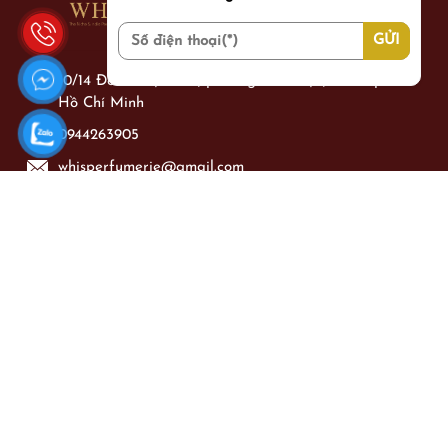
10/14 Đoàn Thị Điểm, phường Cầu Kiệu, thành phố
Hồ Chí Minh
0944263905
whisperfumerie@gmail.com
Làm việc từ: Thứ 2 - Chủ Nhật từ 09h00 - 21h00
DANH MỤC SẢN PHẨM
Nước hoa Nam
Nước hoa Nữ
Nước hoa Unisex