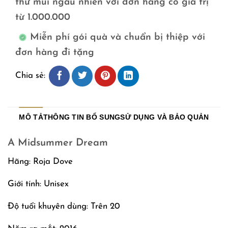
thử mùi ngẫu nhiên với đơn hàng có giá trị
từ 1.000.000
Miễn phí gói quà và chuẩn bị thiệp với
đơn hàng đi tặng
Chia sẻ:
MÔ TẢ
THÔNG TIN BỔ SUNG
SỬ DỤNG VÀ BẢO QUẢN
A Midsummer Dream
Hãng: Roja Dove
Giới tính: Unisex
Độ tuổi khuyên dùng: Trên 20