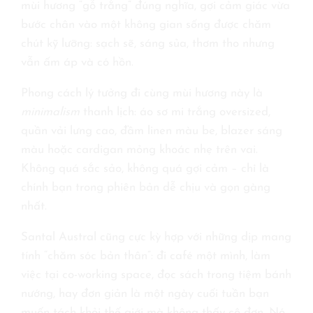
mùi hương “gỗ trắng” đúng nghĩa, gợi cảm giác vừa
bước chân vào một không gian sống được chăm
chút kỹ lưỡng: sạch sẽ, sáng sủa, thơm tho nhưng
vẫn ấm áp và có hồn.
Phong cách lý tưởng đi cùng mùi hương này là
minimalism
thanh lịch: áo sơ mi trắng oversized,
quần vải lưng cao, đầm linen màu be, blazer sáng
màu hoặc cardigan mỏng khoác nhẹ trên vai.
Không quá sắc sảo, không quá gợi cảm – chỉ là
chính bạn trong phiên bản dễ chịu và gọn gàng
nhất.
Santal Austral cũng cực kỳ hợp với những dịp mang
tính “chăm sóc bản thân”: đi café một mình, làm
việc tại co-working space, đọc sách trong tiệm bánh
nướng, hay đơn giản là một ngày cuối tuần bạn
muốn tách khỏi thế giới mà không thấy cô đơn. Nó