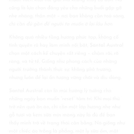
cũng là lựa chọn đáng yêu cho những buổi gặp gỡ
nhẹ nhàng, thân mật – nơi bạn không cần toả sáng,
chỉ cần
đủ gần để người ta muốn ở lại lâu hơn
.
Không quá nhiều tầng hương phức tạp, không cố
tình quyến rũ hay làm mình nổi bật,
Santal Austral
chọn một cách kể chuyện rất riêng – chậm rãi, rõ
ràng, và tử tế. Giống như phong cách của những
người trưởng thành thực sự: không phô trương,
nhưng luôn để lại ấn tượng vững chãi và dịu dàng.
Santal Austral
còn là mùi hương lý tưởng cho
những ngày bạn muốn “reset” tâm trí. Khi mọi thứ
trở nên quá ồn ào, chỉ cần một lớp hương nhẹ như
gỗ tươi và kem sữa mịn màng này là đủ để bạn
thấy mình trở về trạng thái cân bằng. Nó giống như
một chiếc áo trắng là phẳng, một ly sữa ấm, một