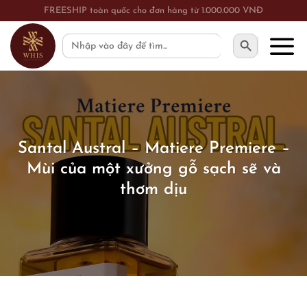
Skip
FREESHIP toàn quốc cho đơn hàng từ 1.000.000 VNĐ
to
SEARCH BUTTON
Search
content
for:
Santal Austral – Matiere Premiere –
Mùi của một xưởng gỗ sạch sẽ và
thơm dịu