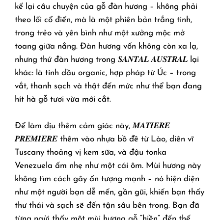
kể lại câu chuyện của gỗ đàn hương – không phải
theo lối cổ điển, mà là một phiên bản trắng tinh,
trong trẻo và yên bình như một xưởng mộc mở
toang giữa nắng. Đàn hương vốn không còn xa lạ,
nhưng thứ đàn hương trong 𝑺𝑨𝑵𝑻𝑨𝑳 𝑨𝑼𝑺𝑻𝑹𝑨𝑳 lại
khác: là tinh dầu organic, hợp pháp từ Úc – trong
vắt, thanh sạch và thật đến mức như thể bạn đang
hít hà gỗ tươi vừa mới cắt.
Để làm dịu thêm cảm giác này, 𝑴𝑨𝑻𝑰𝑬𝑹𝑬
𝑷𝑹𝑬𝑴𝑰𝑬𝑹𝑬 thêm vào nhựa bồ đề từ Lào, diên vĩ
Tuscany thoảng vị kem sữa, và đậu tonka
Venezuela ấm nhẹ như một cái ôm. Mùi hương này
không tìm cách gây ấn tượng mạnh – nó hiện diện
như một người bạn dễ mến, gần gũi, khiến bạn thấy
thư thái và sạch sẽ đến tận sâu bên trong. Bạn đã
từng ngửi thấy một mùi hương gỗ “hiền” đến thế