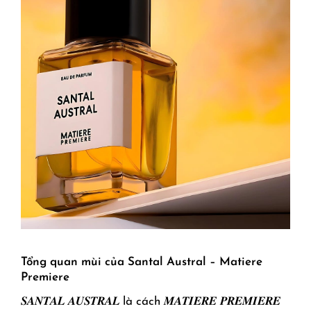
Tổng quan mùi của Santal Austral – Matiere
Premiere
𝑺𝑨𝑵𝑻𝑨𝑳 𝑨𝑼𝑺𝑻𝑹𝑨𝑳 là cách 𝑴𝑨𝑻𝑰𝑬𝑹𝑬 𝑷𝑹𝑬𝑴𝑰𝑬𝑹𝑬