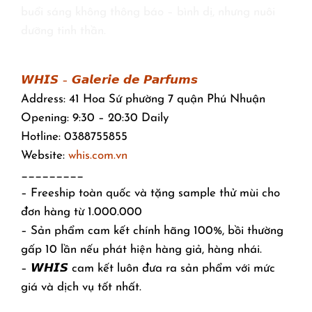
buổi sáng không thông báo – bình dị, nhưng nuôi
dưỡng tinh thần.
𝙒𝙃𝙄𝙎 – 𝙂𝙖𝙡𝙚𝙧𝙞𝙚 𝙙𝙚 𝙋𝙖𝙧𝙛𝙪𝙢𝙨
Address: 41 Hoa Sứ phường 7 quận Phú Nhuận
Opening: 9:30 – 20:30 Daily
Hotline: 0388755855
Website:
whis.com.vn
_________
– Freeship toàn quốc và tặng sample thử mùi cho
đơn hàng từ 1.000.000
– Sản phẩm cam kết chính hãng 100%, bồi thường
gấp 10 lần nếu phát hiện hàng giả, hàng nhái.
– 𝙒𝙃𝙄𝙎 cam kết luôn đưa ra sản phẩm với mức
giá và dịch vụ tốt nhất.