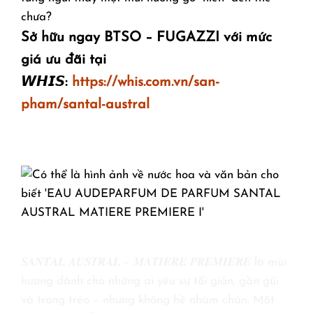
chưa?
Sở hữu ngay BTSO – FUGAZZI với mức
giá ưu đãi tại
𝙒𝙃𝙄𝙎:
https://whis.com.vn/san-
pham/santal-austral
𝑺𝑨𝑵𝑻𝑨𝑳 𝑨𝑼𝑺𝑻𝑹𝑨𝑳 – 𝑴𝑨𝑻𝑰𝑬𝑹𝑬 𝑷𝑹𝑬𝑴𝑰𝑬𝑹𝑬 là mùi
hương dành cho những ai yêu sự tối giản, gần gũi
và trong trẻo – nhưng không hề nhàm chán. Một