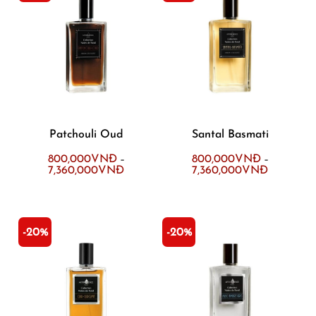
Patchouli Oud
Santal Basmati
800,000
VNĐ
800,000
VNĐ
–
–
7,360,000
VNĐ
7,360,000
VNĐ
-20%
-20%