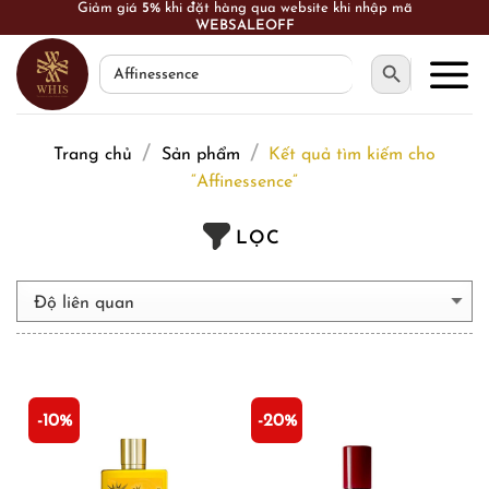
Skip
FREESHIP toàn quốc cho đơn hàng từ 1.000.000 VNĐ
to
SEARCH BUTTON
Search
content
for:
/
/
Trang chủ
Sản phẩm
Kết quả tìm kiếm cho
“Affinessence”
LỌC
-10%
-20%