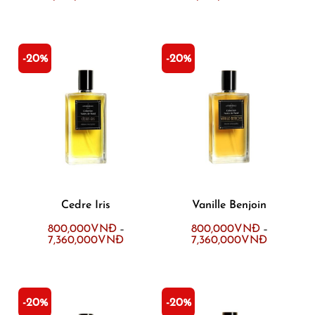
-20%
-20%
Cedre Iris
Vanille Benjoin
800,000
VNĐ
800,000
VNĐ
–
–
7,360,000
VNĐ
7,360,000
VNĐ
-20%
-20%