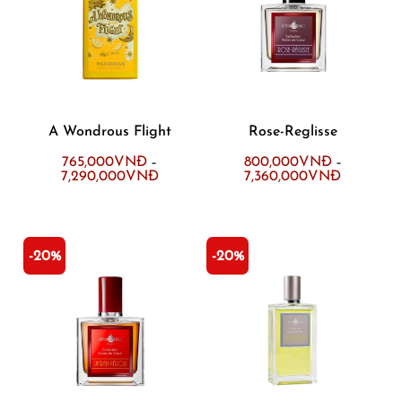
A Wondrous Flight
Rose-Reglisse
765,000
VNĐ
800,000
VNĐ
–
–
7,290,000
VNĐ
7,360,000
VNĐ
-20%
-20%