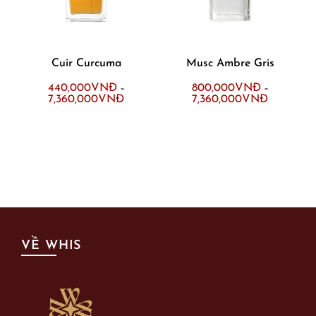
Cuir Curcuma
Musc Ambre Gris
440,000
VNĐ
800,000
VNĐ
–
–
7,360,000
VNĐ
7,360,000
VNĐ
VỀ WHIS