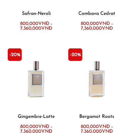
Safran-Neroli
Combava Cedrat
800,000
VNĐ
800,000
VNĐ
–
–
7,360,000
VNĐ
7,360,000
VNĐ
-20%
-20%
Gingembre-Latte
Bergamot Roots
800,000
VNĐ
800,000
VNĐ
–
–
7,360,000
VNĐ
7,360,000
VNĐ